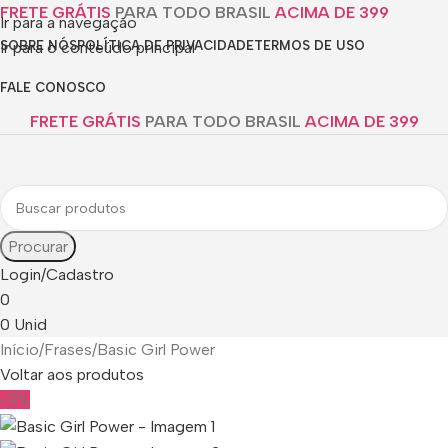
FRETE GRÁTIS
PARA TODO BRASIL
ACIMA DE 399
Ir para a navegação
Ir para o conteúdo principal
SOBRE NÓS
POLÍTICA DE PRIVACIDADE
TERMOS DE USO
FALE CONOSCO
FRETE GRÁTIS
PARA TODO BRASIL
ACIMA DE 399
Procurar
Login/Cadastro
0
0
Unid
Início
Frases
Basic Girl Power
Voltar aos produtos
-9%