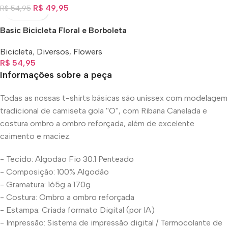
R$
49,95
R$
54,95
Basic Bicicleta Floral e Borboleta
Bicicleta
,
Diversos
,
Flowers
R$
54,95
Informações sobre a peça
Todas as nossas t-shirts básicas são unissex com modelagem
tradicional de camiseta gola ''O'', com Ribana Canelada e
costura ombro a ombro reforçada, além de excelente
caimento e maciez.
- Tecido: Algodão Fio 30.1 Penteado
-
Composição: 100% Algodão
- Gramatura: 165g a 170g
- Costura: Ombro a ombro reforçada
- Estampa: Criada formato Digital (por IA)
- Impressão: Sistema de impressão digital / Termocolante de