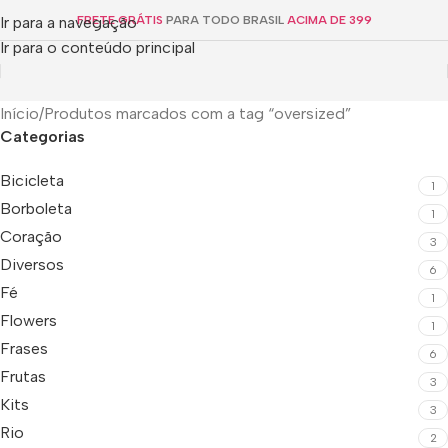
Ir para a navegação
FRETE GRÁTIS
PARA TODO BRASIL
ACIMA DE 399
Ir para o conteúdo principal
Início
Produtos marcados com a tag “oversized”
Categorias
Bicicleta
1
Borboleta
1
Coração
3
Diversos
6
Fé
1
Flowers
1
Frases
6
Frutas
3
Kits
3
Rio
2